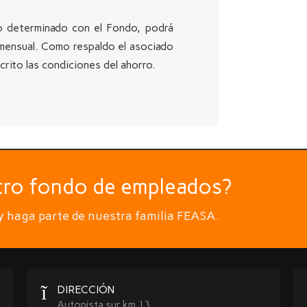
azo determinado con el Fondo, podrá
mensual. Como respaldo el asociado
rito las condiciones del ahorro.
tro fondo de empleados?
 y haga parte de nuestra familia FEASA.
DIRECCIÓN
Autopista sur km 13