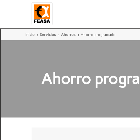
Inicio
Servicios
Ahorros
Ahorro programado
Ahorro progr