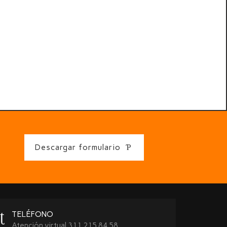
Descargar formulario
TELÉFONO
Atención virtual 311 215 84 58